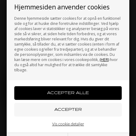
126,56
DKK
65,63
DKK
Hjemmesiden anvender cookies
Denne hjemmeside sætter cookies for at opnå en funktionel
side og for at huske dine foretrukne indstillinger. Ved hjælp
På lager
På lager
af cookies laver vi statistikker og analyserer besøg på vores
side så vi sikrer, at siden hele tiden forbedres, og at vores
markedsføring bliver relevant for dig. Hvis du giver dit
samtykke, så tillader du, at vi sætter cookies (enten i form af
egne cookies og/eller fra tredjeparter), og at vi behandler
de personoplysninger, som indsamles via de cookies. Du
kan læse mere om cookies i vores cookiepolitik,
(HER)
hvor
du også altid har mulighed for at trække dit samtykke
tilbage.
Jeg handler som
PRIVATPERSON
ERHVERV
OTK
OTK
Varenr. R.P.8X17X3
Varenr. V.TE8X35
Skive, 8 x 17 x 3 mm
Sekskantet Bolt, M8 x 35
mm
Vis cookie detaljer
1,15
DKK
1,88
DKK