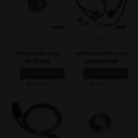
UNIPRO
UNIPRO
Varenr. U1005013
Varenr. U1005014
Bolt til Lambda, UniGo
Lambda controller, UniGo
56,25
DKK
2.400,00
DKK
På lager
På lager