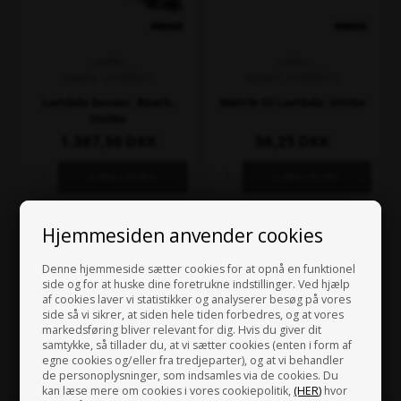
UNIPRO
UNIPRO
Varenr. U1005011
Varenr. U1005012
Lambda Sensor, Bosch,
Møtrik til Lambda, UniGo
UniGo
1.387,50
DKK
56,25
DKK
På lager
På lager
Hjemmesiden anvender cookies
Denne hjemmeside sætter cookies for at opnå en funktionel
side og for at huske dine foretrukne indstillinger. Ved hjælp
af cookies laver vi statistikker og analyserer besøg på vores
side så vi sikrer, at siden hele tiden forbedres, og at vores
markedsføring bliver relevant for dig. Hvis du giver dit
samtykke, så tillader du, at vi sætter cookies (enten i form af
egne cookies og/eller fra tredjeparter), og at vi behandler
de personoplysninger, som indsamles via de cookies. Du
kan læse mere om cookies i vores cookiepolitik,
(HER)
hvor