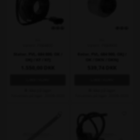
PVL
PVL
Varenr. P684800
Varenr. P684900
Stator, PVL, 684 800, OK /
Rotor, PVL, 684 900, OKJ /
OKJ / KF / KFJ
OK / OKN / OKNJ
1.550,00
DKK
539,74
DKK
Ikke på lager
Ikke på lager
Forventes på lager: 20/08-2026
Forventes på lager: 20/08-2026