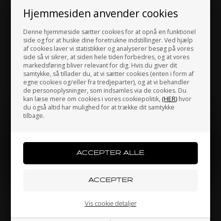
Hjemmesiden anvender cookies
SELETTRA
PVL
Varenr. W7072203000300
Varenr. P120500
Denne hjemmeside sætter cookies for at opnå en funktionel
side og for at huske dine foretrukne indstillinger. Ved hjælp
Stator med Rotor, Selettra,
Tændkabel til tændspole
af cookies laver vi statistikker og analyserer besøg på vores
OKJ / OK / OKN
side så vi sikrer, at siden hele tiden forbedres, og at vores
1.670,63
DKK
35,00
DKK
markedsføring bliver relevant for dig. Hvis du giver dit
samtykke, så tillader du, at vi sætter cookies (enten i form af
egne cookies og/eller fra tredjeparter), og at vi behandler
de personoplysninger, som indsamles via de cookies. Du
kan læse mere om cookies i vores cookiepolitik,
(HER)
hvor
På lager
På lager
du også altid har mulighed for at trække dit samtykke
tilbage.
Jeg handler som
PRIVATPERSON
ERHVERV
Vis cookie detaljer