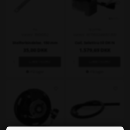
PVL
SELETTRA
Varenr. RKM352
Varenr. W7002244001300
Stelforbindelse, 150 mm
Coil, Selettra til OK-N
35,00
DKK
1.579,69
DKK
På lager
På lager