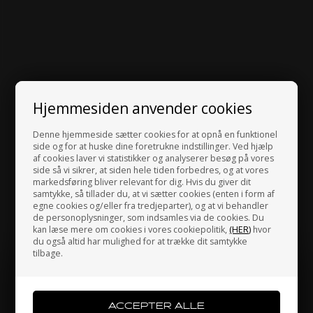
Hjemmesiden anvender cookies
Denne hjemmeside sætter cookies for at opnå en funktionel
side og for at huske dine foretrukne indstillinger. Ved hjælp
af cookies laver vi statistikker og analyserer besøg på vores
side så vi sikrer, at siden hele tiden forbedres, og at vores
markedsføring bliver relevant for dig. Hvis du giver dit
samtykke, så tillader du, at vi sætter cookies (enten i form af
egne cookies og/eller fra tredjeparter), og at vi behandler
de personoplysninger, som indsamles via de cookies. Du
kan læse mere om cookies i vores cookiepolitik,
(HER)
hvor
du også altid har mulighed for at trække dit samtykke
tilbage.
Jeg handler som