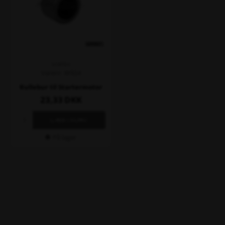
VORTEX
Varenr. W924
Rullebur til Startermotor
23,33
DKK
På lager