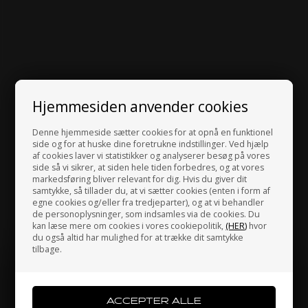
Hjemmesiden anvender cookies
Denne hjemmeside sætter cookies for at opnå en funktionel
side og for at huske dine foretrukne indstillinger. Ved hjælp
af cookies laver vi statistikker og analyserer besøg på vores
side så vi sikrer, at siden hele tiden forbedres, og at vores
markedsføring bliver relevant for dig. Hvis du giver dit
samtykke, så tillader du, at vi sætter cookies (enten i form af
egne cookies og/eller fra tredjeparter), og at vi behandler
de personoplysninger, som indsamles via de cookies. Du
kan læse mere om cookies i vores cookiepolitik,
(HER)
hvor
du også altid har mulighed for at trække dit samtykke
tilbage.
Jeg handler som