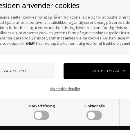
siden anvender cookies
ide sætter cookies for at opnå en funktionel side og for at huske dine f
 Ved hjælp af cookies laver vi statistikker og analyserer besøg på vores side 
tiden forbedres, og at vores markedsføring bliver relevant for dig. Hvis du g
illader du, at vi sætter cookies (enten i form af egne cookies og/eller fra tr
ndler de personoplysninger, som indsamles via de cookies. Du kan læse 
s cookiepolitik,
(HER)
hvor du også altid har mulighed for at trække dit sam
Jeg handler som
VORTEX
VORTEX
Varenr. W122
Varenr. W7000127300200
PRIVATPERSON
ERHVERV
til Tænding, 2.5 x 3.7
Plastik til Krumtap, VTM
x 10 mm
For
Vis cookie detaljer
7,04
DKK
62,81
DKK
Markedsføring
Funktionelle
For
På lager
På lager