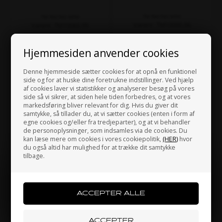
TM RACING MINI
TM RACING MINI
Varenr. TM10065.96
Varenr. TM10065.95
Stempel, 41.96, Mini
Stempel, 41.95, Mini
619,79
DKK
619,79
DKK
Hjemmesiden anvender cookies
Denne hjemmeside sætter cookies for at opnå en funktionel
side og for at huske dine foretrukne indstillinger. Ved hjælp
På lager
På lager
af cookies laver vi statistikker og analyserer besøg på vores
side så vi sikrer, at siden hele tiden forbedres, og at vores
markedsføring bliver relevant for dig. Hvis du giver dit
samtykke, så tillader du, at vi sætter cookies (enten i form af
egne cookies og/eller fra tredjeparter), og at vi behandler
de personoplysninger, som indsamles via de cookies. Du
kan læse mere om cookies i vores cookiepolitik,
(HER)
hvor
du også altid har mulighed for at trække dit samtykke
tilbage.
Jeg handler som
PRIVATPERSON
ERHVERV
TM RACING MINI
TM RACING MINI
Varenr. TM10065.97
Varenr. TM10065.98