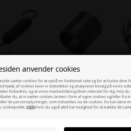
siden anvender cookies
TM RACING KZ
TM RACING KZ
Varenr. TM16003
Varenr. TM27022.2
stødningsfjeder, TM
Adapter bøsning Ø26 / 28,
Bøj
ide sætter cookies for at opnå en funktionel side og for at huske dine f
KZ
KZ
 Ved hjælp af cookies laver vi statistikker og analyserer besøg på vores side 
tiden forbedres, og at vores markedsføring bliver relevant for dig. Hvis du g
30,94
DKK
49,88
DKK
illader du, at vi sætter cookies (enten i form af egne cookies og/eller fra tr
ndler de personoplysninger, som indsamles via de cookies. Du kan læse 
s cookiepolitik,
(HER)
hvor du også altid har mulighed for at trække dit sam
Jeg handler som
På lager
På lager
PRIVATPERSON
ERHVERV