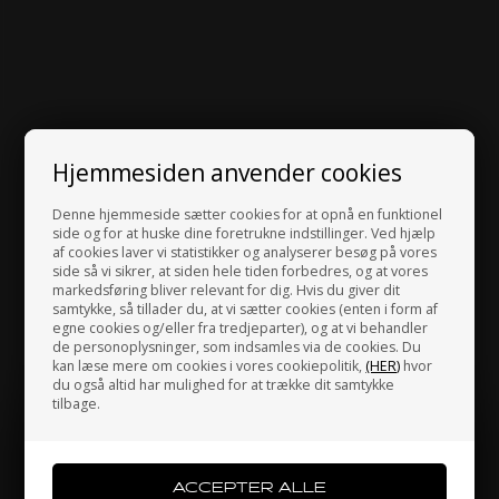
Hjemmesiden anvender cookies
Denne hjemmeside sætter cookies for at opnå en funktionel
side og for at huske dine foretrukne indstillinger. Ved hjælp
af cookies laver vi statistikker og analyserer besøg på vores
side så vi sikrer, at siden hele tiden forbedres, og at vores
markedsføring bliver relevant for dig. Hvis du giver dit
samtykke, så tillader du, at vi sætter cookies (enten i form af
egne cookies og/eller fra tredjeparter), og at vi behandler
de personoplysninger, som indsamles via de cookies. Du
kan læse mere om cookies i vores cookiepolitik,
(HER)
hvor
du også altid har mulighed for at trække dit samtykke
tilbage.
Jeg handler som