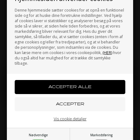
Denne hjemmeside sætter cookies for at opnå en funktionel
side og for at huske dine foretrukne indstillinger. Ved hjælp
af cookies laver vi statistikker og analyserer besøg på vores
side så vi sikrer, at siden hele tiden forbedres, og at vores
markedsføring bliver relevant for dig. Hvis du giver dit
samtykke, så tillader du, at vi sætter cookies (enten i form af
egne cookies og/eller fra tredjeparter), og at vi behandler
de personoplysninger, som indsamles via de cookies. Du
kan læse mere om cookies i vores cookiepolitik,
(HER)
hvor
du også altid har mulighed for at trække dit samtykke
tilbage.
TM RACING
TM RACING
Jeg handler som
Varenr. TM10245.91
Varenr. TM10244.91
Stempel, 53.91, 4°, S3, OK /
Stempel, 53.91, 7°, S3, OKJ
OKN
PRIVATPERSON
ERHVERV
860,91
DKK
860,91
DKK
Vis cookie detaljer
På lager
På lager
Nødvendige
Markedsføring