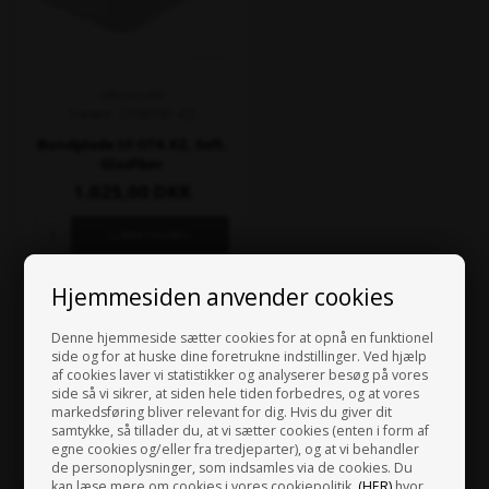
GREYHOUND
Varenr. G100191-KZ
Bundplade til OTK KZ, Soft,
Glasfiber
1.025,00
DKK
På lager
Hjemmesiden anvender cookies
Denne hjemmeside sætter cookies for at opnå en funktionel
side og for at huske dine foretrukne indstillinger. Ved hjælp
af cookies laver vi statistikker og analyserer besøg på vores
side så vi sikrer, at siden hele tiden forbedres, og at vores
markedsføring bliver relevant for dig. Hvis du giver dit
samtykke, så tillader du, at vi sætter cookies (enten i form af
egne cookies og/eller fra tredjeparter), og at vi behandler
de personoplysninger, som indsamles via de cookies. Du
kan læse mere om cookies i vores cookiepolitik,
(HER)
hvor