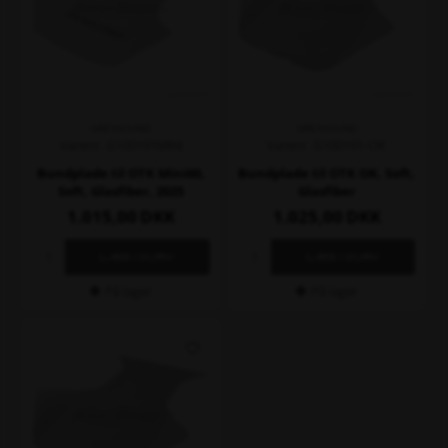
GREYHOUND
GREYHOUND
Varenr. G100191MINI
Varenr. G100191-OK
Bundplade til OTK Mini60,
Bundplade til OTK OK, Soft,
Soft, Glasfiber, 2025
Glasfiber
1.015,00
DKK
1.025,00
DKK
På lager
På lager