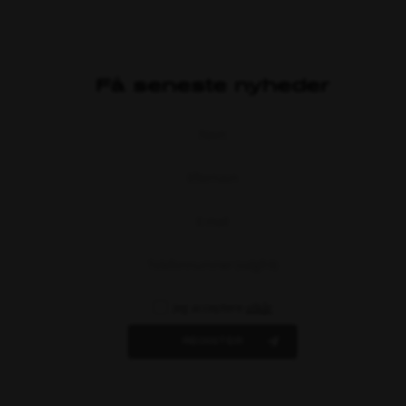
Få seneste nyheder
Jeg acceptere
vilkår