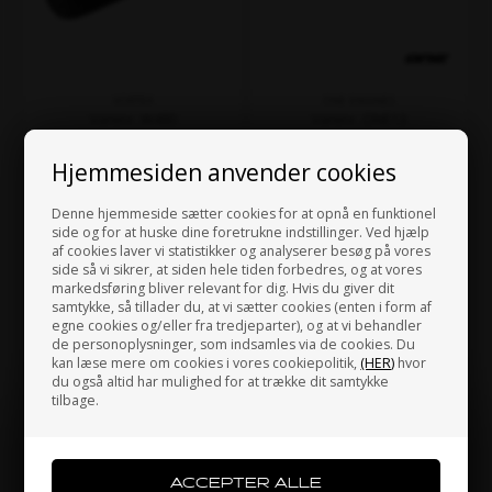
VORTEX
ONE ENGINES
Varenr. W480
Varenr. ONE13
Pinbolt til Reedblok
Reedblad Sæt, One
Hjemmesiden anvender cookies
Engines, DJT / DST / DDJ /
DDS / DVS
Denne hjemmeside sætter cookies for at opnå en funktionel
7,09
DKK
625,00
DKK
side og for at huske dine foretrukne indstillinger. Ved hjælp
af cookies laver vi statistikker og analyserer besøg på vores
side så vi sikrer, at siden hele tiden forbedres, og at vores
markedsføring bliver relevant for dig. Hvis du giver dit
På lager
På lager
samtykke, så tillader du, at vi sætter cookies (enten i form af
egne cookies og/eller fra tredjeparter), og at vi behandler
de personoplysninger, som indsamles via de cookies. Du
kan læse mere om cookies i vores cookiepolitik,
(HER)
hvor
du også altid har mulighed for at trække dit samtykke
tilbage.
Jeg handler som