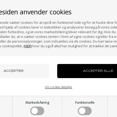
På lager
På lager
siden anvender cookies
ide sætter cookies for at opnå en funktionel side og for at huske dine f
 Ved hjælp af cookies laver vi statistikker og analyserer besøg på vores side 
tiden forbedres, og at vores markedsføring bliver relevant for dig. Hvis du g
illader du, at vi sætter cookies (enten i form af egne cookies og/eller fra tr
ndler de personoplysninger, som indsamles via de cookies. Du kan læse 
s cookiepolitik,
(HER)
hvor du også altid har mulighed for at trække dit sam
Jeg handler som
PRIVATPERSON
ERHVERV
IAME
IAME
nr. S1NA20600-53.79CV
Varenr. S1NA20600-53.81CV
Vare
Vis cookie detaljer
mpel, S125, Str. 53.79
Stempel, S125, Str. 53.81
Ste
Markedsføring
Funktionelle
918,75
DKK
918,75
DKK