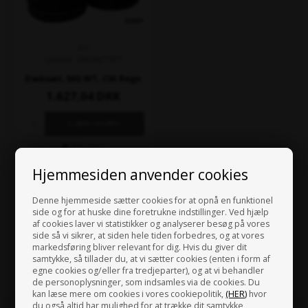
MG
Varenr. SMGWTSET
Dæksæt, MG WT, CIK Regn
1.627,04
DKK
På lager
Hjemmesiden anvender cookies
Denne hjemmeside sætter cookies for at opnå en funktionel
side og for at huske dine foretrukne indstillinger. Ved hjælp
af cookies laver vi statistikker og analyserer besøg på vores
side så vi sikrer, at siden hele tiden forbedres, og at vores
markedsføring bliver relevant for dig. Hvis du giver dit
samtykke, så tillader du, at vi sætter cookies (enten i form af
egne cookies og/eller fra tredjeparter), og at vi behandler
de personoplysninger, som indsamles via de cookies. Du
kan læse mere om cookies i vores cookiepolitik,
(HER)
hvor
du også altid har mulighed for at trække dit samtykke