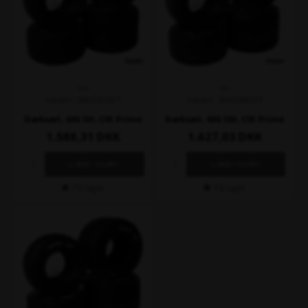
MG
MG
Varenr. SMGSHSET
Varenr. SMGSMSET
Dæksæt, MG SH, CIK Prime
Dæksæt, MG SM, CIK Prime
1.588,31
DKK
1.627,03
DKK
På lager
På lager