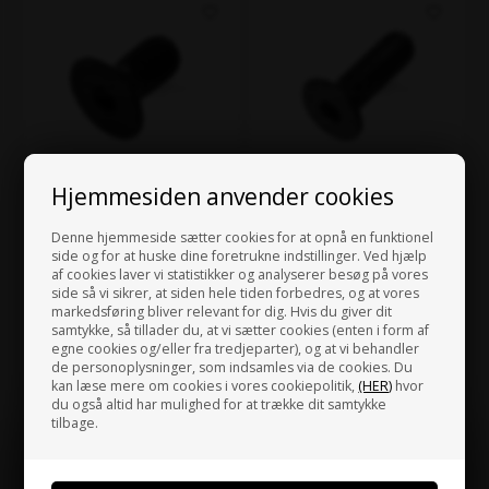
Hjemmesiden anvender cookies
VORTEX
VORTEX
Varenr. W522/12
Varenr. W7024381001100
Denne hjemmeside sætter cookies for at opnå en funktionel
side og for at huske dine foretrukne indstillinger. Ved hjælp
Undersænket bolt, M5 x 12
Undersænket bolt, M5 x 16
af cookies laver vi statistikker og analyserer besøg på vores
mm
mm
side så vi sikrer, at siden hele tiden forbedres, og at vores
0,75
DKK
0,56
DKK
markedsføring bliver relevant for dig. Hvis du giver dit
samtykke, så tillader du, at vi sætter cookies (enten i form af
egne cookies og/eller fra tredjeparter), og at vi behandler
de personoplysninger, som indsamles via de cookies. Du
kan læse mere om cookies i vores cookiepolitik,
(HER)
hvor
På lager
På lager
du også altid har mulighed for at trække dit samtykke
tilbage.
Jeg handler som