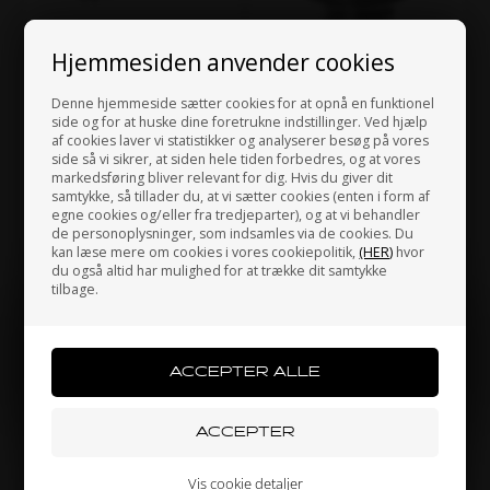
Hjemmesiden anvender cookies
DELLORTO
DELLORTO
Denne hjemmeside sætter cookies for at opnå en funktionel
Varenr. D1701300
Varenr. D1666300
side og for at huske dine foretrukne indstillinger. Ved hjælp
af cookies laver vi statistikker og analyserer besøg på vores
Fjeder til kabel lås, VHSH
Gasspjæld kabel lås, VHSH
side så vi sikrer, at siden hele tiden forbedres, og at vores
34,44
DKK
53,94
DKK
markedsføring bliver relevant for dig. Hvis du giver dit
samtykke, så tillader du, at vi sætter cookies (enten i form af
egne cookies og/eller fra tredjeparter), og at vi behandler
de personoplysninger, som indsamles via de cookies. Du
kan læse mere om cookies i vores cookiepolitik,
(HER)
hvor
På lager
På lager
du også altid har mulighed for at trække dit samtykke
tilbage.
Jeg handler som
PRIVATPERSON
ERHVERV
Vis cookie detaljer