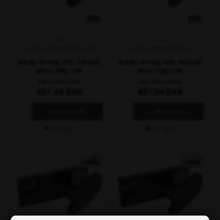
RK
RK
Varenr. XGB215KRO-110
Varenr. XGB215KRO-112
Kæde, O-ring, 215, 110 Led,
Kæde, O-ring, 215, 112 Led,
Mini / OKJ / OK
Mini / OKJ / OK
703,13
703,13
457,04
DKK
457,04
DKK
På lager
På lager