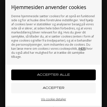
Hjemmesiden anvender cookies
RK
RK
Denne hjemmeside sætter cookies for at opnå en funktionel
Varenr. XGB215KRO-114
Varenr. XGB215KRO-116
side og for at huske dine foretrukne indstillinger. Ved hjælp
af cookies laver vi statistikker og analyserer besøg på vores
Kæde, O-ring, 215, 114 Led,
Kæde, O-ring, 215, 116 Led,
side så vi sikrer, at siden hele tiden forbedres, og at vores
Mini / OKJ / OK
Mini / OKJ / OK
markedsføring bliver relevant for dig. Hvis du giver dit
703,13
703,13
samtykke, så tillader du, at vi sætter cookies (enten i form af
457,04
DKK
457,04
DKK
egne cookies og/eller fra tredjeparter), og at vi behandler
de personoplysninger, som indsamles via de cookies. Du
kan læse mere om cookies i vores cookiepolitik,
(HER)
hvor
du også altid har mulighed for at trække dit samtykke
På lager
På lager
tilbage.
Jeg handler som
PRIVATPERSON
ERHVERV
Vis cookie detaljer