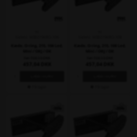
RK
RK
Varenr. XGB215KRO-106
Varenr. XGB215KRO-108
Kæde, O-ring, 215, 106 Led,
Kæde, O-ring, 215, 108 Led,
Mini / OKJ / OK
Mini / OKJ / OK
703,13
703,13
457,04
DKK
457,04
DKK
På lager
På lager