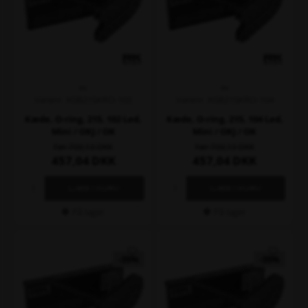
RK
RK
Varenr. XGB215KRO-102
Varenr. XGB215KRO-104
Kæde, O-ring, 215, 102 Led,
Kæde, O-ring, 215, 104 Led,
Mini / OKJ / OK
Mini / OKJ / OK
703,13
703,13
457,04
DKK
457,04
DKK
På lager
På lager