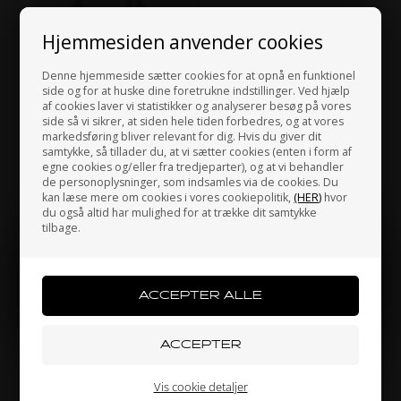
Hjemmesiden anvender cookies
Denne hjemmeside sætter cookies for at opnå en funktionel
TONY KART
side og for at huske dine foretrukne indstillinger. Ved hjælp
Varenr. 0001.0TJ25
af cookies laver vi statistikker og analyserer besøg på vores
Tonykart Racer T, KZ, Rå
side så vi sikrer, at siden hele tiden forbedres, og at vores
ramme
markedsføring bliver relevant for dig. Hvis du giver dit
samtykke, så tillader du, at vi sætter cookies (enten i form af
17.437,50
DKK
egne cookies og/eller fra tredjeparter), og at vi behandler
de personoplysninger, som indsamles via de cookies. Du
kan læse mere om cookies i vores cookiepolitik,
(HER)
hvor
du også altid har mulighed for at trække dit samtykke
På lager
tilbage.
Jeg handler som
PRIVATPERSON
ERHVERV
Vis cookie detaljer