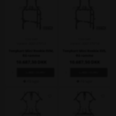
TONY KART
TONY KART
Varenr. 0001.FTF13
Varenr. 0001.FTF14
Tonykart Mini Rookie EVM,
Tonykart Mini Rookie EVS,
Rå ramme
Rå ramme
10.687,50
DKK
10.687,50
DKK
På lager
På lager