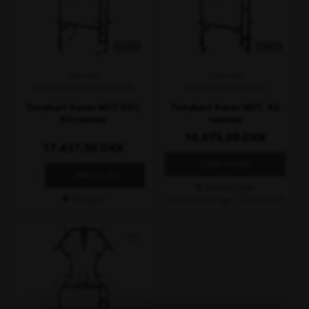
TONY KART
TONY KART
Varenr. 0001.00HDD2-25
Varenr. 0001.0TH25
Tonykart Racer 401T DD2,
Tonykart Racer 401T, Rå
Rå ramme
ramme
16.875,00
DKK
17.437,50
DKK
Ikke på lager
På lager
Forventes på lager: 20/08-2026